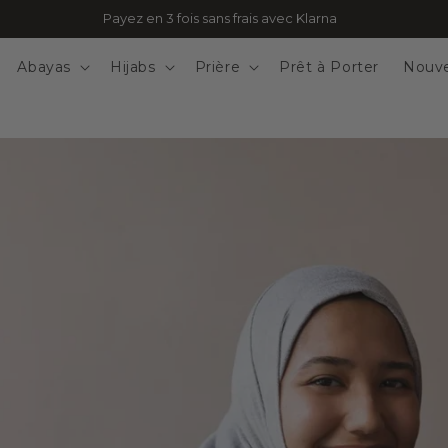
Livraison en point relais offerte en France dès 80€
Abayas
Hijabs
Prière
Prêt à Porter
Nouv