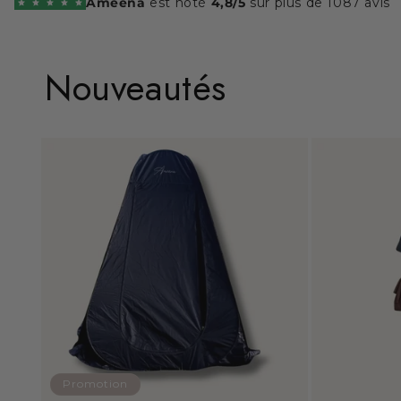
Ameena
est noté
4,8/5
sur plus de 1087 avis
Nouveautés
Promotion