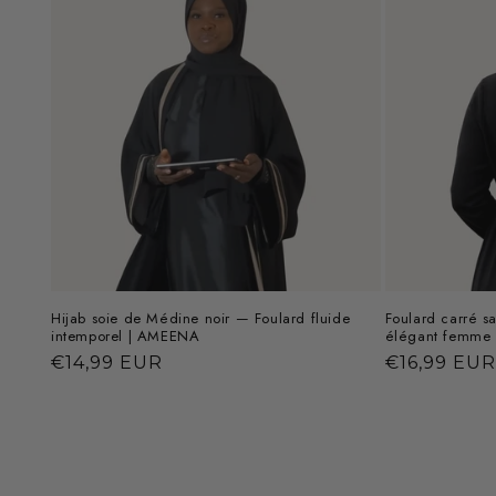
Hijab soie de Médine noir — Foulard fluide
Foulard carré s
intemporel | AMEENA
élégant femme
Prix
€14,99 EUR
Prix
€16,99 EUR
habituel
habituel