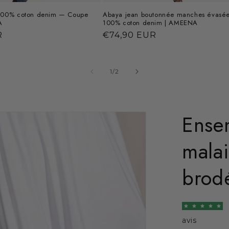
 100% coton denim — Coupe
Abaya jean boutonnée manches évasé
A
100% coton denim | AMEENA
R
Prix
€74,90 EUR
habituel
de
1
/
2
Ense
mala
brod
avis