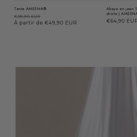
Tente AMEENA®
Abaya en jean
droite | AMEEN
Prix
Prix
€59,90 EUR
Prix
€64,90 EU
habituel
À partir de €49,90 EUR
promotionnel
habituel
Passer aux
informations
produits