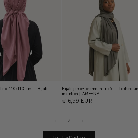
atiné 110x110 cm – Hijab
Hijab jersey premium frisé — Texture u
maintien | AMEENA
Prix
€16,99 EUR
habituel
de
1
/
5
Tout afficher