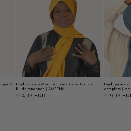
nique &
Hijab soie de Médine moutarde — Foulard
Hijab jersey k
fluide tendance | AMEENA
complète | A
Prix
€14,99 EUR
Prix
€19,99 EU
habituel
habituel