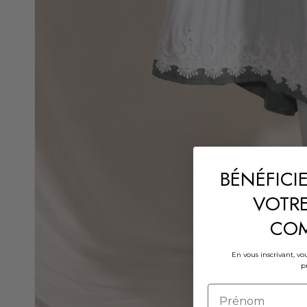
BÉNÉFICIE
VOTRE
CO
En vous inscrivant, vo
p
Prénom