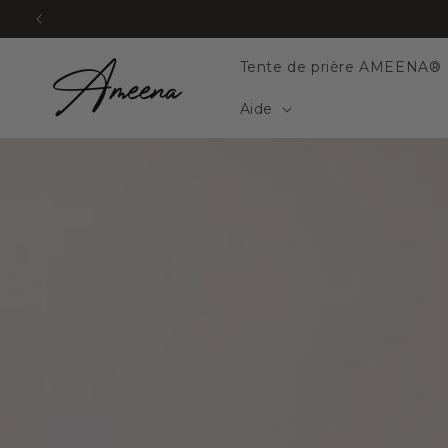
et
passer
au
contenu
Tente de prière AMEENA®
Aide