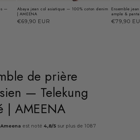
es —
Abaya jean col asiatique — 100% coton denim
Ensemble jean
| AMEENA
ample & pant
Prix
€69,90 EUR
Prix
€79,90 E
habituel
habituel
mble de prière
isien — Telekung
é | AMEENA
Ameena
est noté
4,8/5
sur plus de 1087